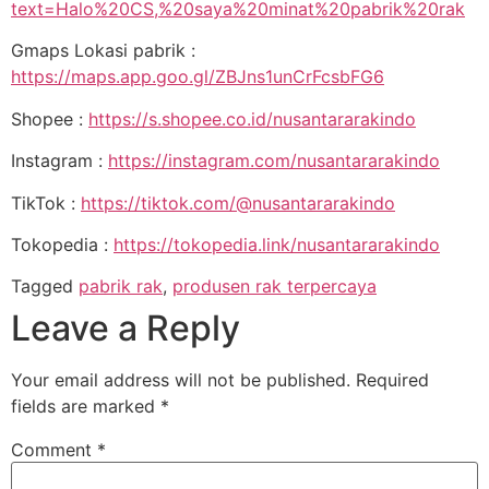
text=Halo%20CS,%20saya%20minat%20pabrik%20rak
Gmaps Lokasi pabrik :
https://maps.app.goo.gl/ZBJns1unCrFcsbFG6
Shopee :
https://s.shopee.co.id/nusantararakindo
Instagram :
https://instagram.com/nusantararakindo
TikTok :
https://tiktok.com/@nusantararakindo
Tokopedia :
https://tokopedia.link/nusantararakindo
Tagged
pabrik rak
,
produsen rak terpercaya
Leave a Reply
Your email address will not be published.
Required
fields are marked
*
Comment
*