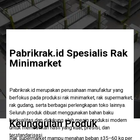
Pabrikrak.id Spesialis Rak
Minimarket
Pabrikrak.id merupakan perusahaan manufaktur yang
berfokus pada produksi rak minimarket, rak supermarket,
rak gudang, serta berbagai perlengkapan toko lainnya.
Seluruh produk dibuat menggunakan bahan baku
berkualitas dan didukung oleh mesin produksi modern
Keunggulan Produk
untuk memastikan hasil yang kuat, presisi, dan
terstandarisasi.
Rak supermarket mampu menahan beban ±35–60 kg per